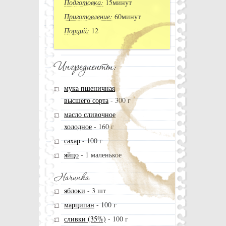
Подготовка:
15минут
Приготовление:
60минут
Порций:
12
мука пшеничная
высшего сорта
-
300 г
масло сливочное
холодное
-
160 г
сахар
-
100 г
яйцо
-
1 маленькое
яблоки
-
3 шт
марципан
-
100 г
сливки (35%)
-
100 г