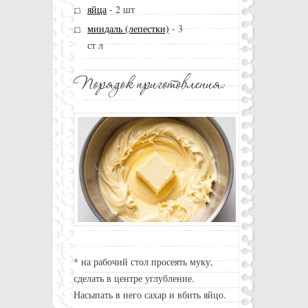
яйца
-
2 шт
миндаль (лепестки)
-
3
ст л
* на рабочий стол просеять муку,
сделать в центре углубление.
Насыпать в него сахар и вбить яйцо.