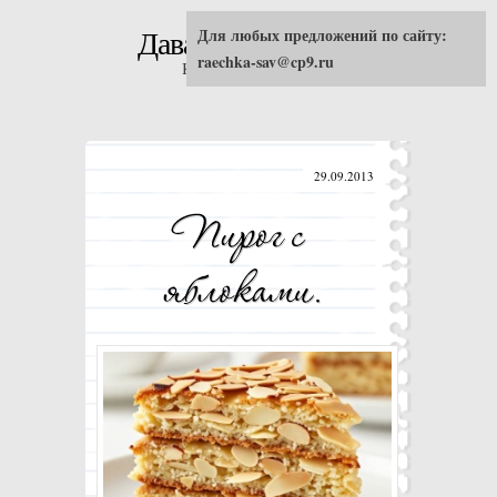
Для любых предложений по сайту:
Давай попробуем!
raechka-sav@cp9.ru
Кулинарные рецепты
29.09.2013