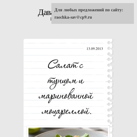
Для любых предложений по сайту:
Давай попробуем!
raechka-sav@cp9.ru
Кулинарные рецепты
13.09.2013