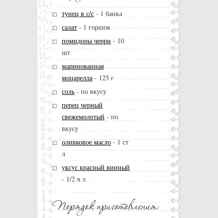
тунец в с/с
-
1 банка
салат
-
1 горшок
помидоры черри
-
10
шт
маринованная
моцарелла
-
125 г
соль
-
по вкусу
перец черный
свежемолотый
-
по
вкусу
оливковое масло
-
1 ст
л
уксус красный винный
-
1/2 ч л