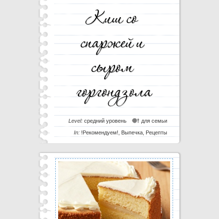
Level:
средний уровень
для семьи
In:
!Рекомендуем!
,
Выпечка
,
Рецепты