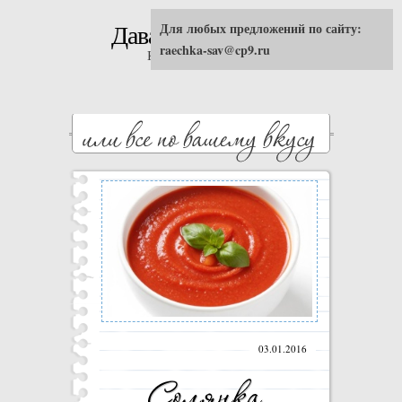
Для любых предложений по сайту:
Давай попробуем!
raechka-sav@cp9.ru
Кулинарные рецепты
03.01.2016