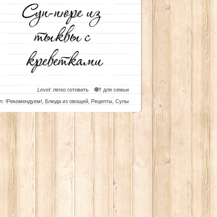
Level:
легко готовить
для семьи
n:
!Рекомендуем!
,
Блюда из овощей
,
Рецепты
,
Супы