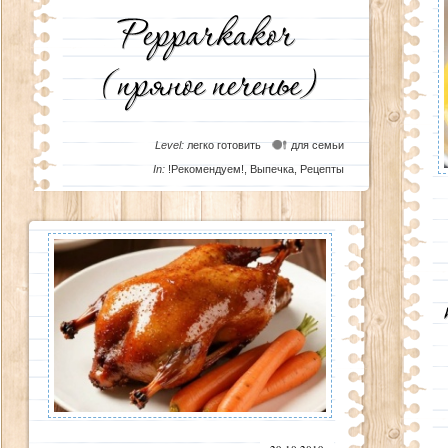
Level:
легко готовить
для семьи
In:
!Рекомендуем!
,
Выпечка
,
Рецепты