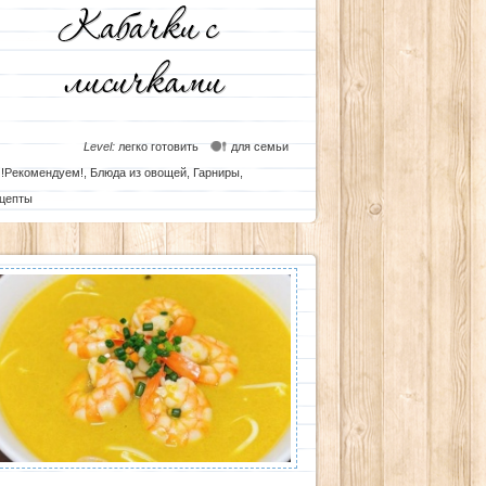
Level:
легко готовить
для семьи
!Рекомендуем!
,
Блюда из овощей
,
Гарниры
,
цепты