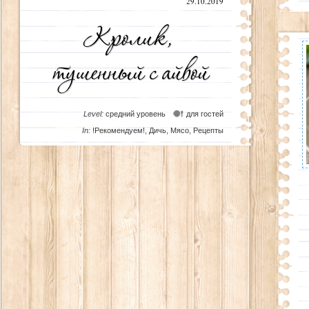
29.10.2019
Level:
средний уровень
для гостей
In:
!Рекомендуем!
,
Дичь
,
Мясо
,
Рецепты