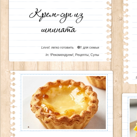
Level:
легко готовить
для семьи
In:
!Рекомендуем!
,
Рецепты
,
Супы
I