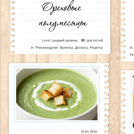
Level:
средний уровень
для гостей
In:
!Рекомендуем!
,
Выпечка
,
Десерты
,
Рецепты
In:
Ре
20.05.2020