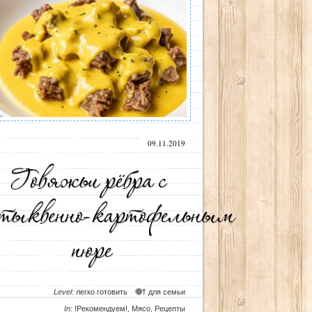
09.11.2019
Level:
легко готовить
для семьи
In:
!Рекомендуем!
,
Мясо
,
Рецепты