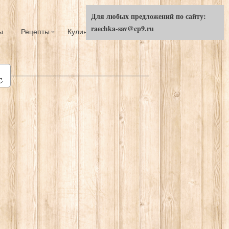
Для любых предложений по сайту:
raechka-sav@cp9.ru
ы
Рецепты
Кулинарный ликбез