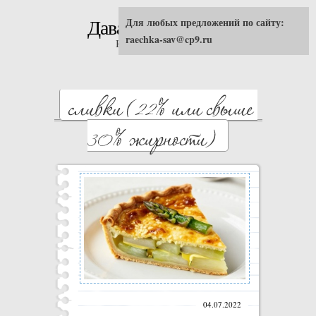
Для любых предложений по сайту:
Давай попробуем!
raechka-sav@cp9.ru
Кулинарные рецепты
04.07.2022