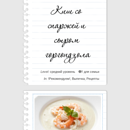
Level:
средний уровень
для семьи
In:
!Рекомендуем!
,
Выпечка
,
Рецепты