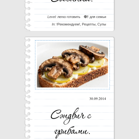
Level:
легко готовить
для семьи
In:
!Рекомендуем!
,
Рецепты
,
Супы
30.09.2014