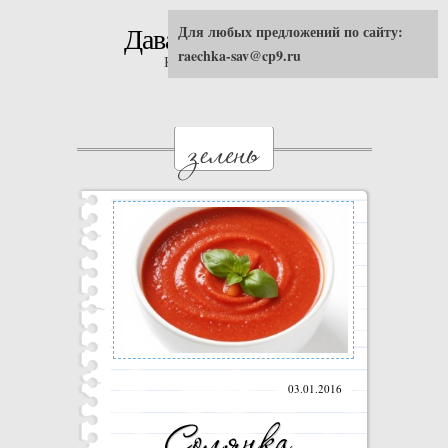
Для любых предложений по сайту:
Давай попробуем!
raechka-sav@cp9.ru
Кулинарные рецепты
03.01.2016