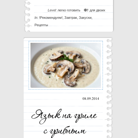
Level:
легко готовить
для двоих
In:
!Рекомендуем!
,
Завтрак
,
Закуски
,
Рецепты
08.09.2014