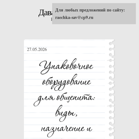
Для любых предложений по сайту:
Давай попробуем!
raechka-sav@cp9.ru
Кулинарные рецепты
27.05.2026