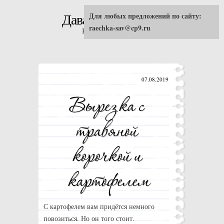
Для любых предложений по сайту:
Давай попробуем!
raechka-sav@cp9.ru
Кулинарные рецепты
07.08.2019
С картофелем вам придётся немного
повозиться. Но он того стоит.