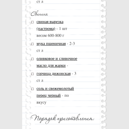
ст л
свиная вырезка
(пастрома)
-
1 шт
весом 600-800 г
мука пшеничная
-
2-3
ст л
оливковое и сливочное
масло для жарки
-
горчица дижонская
-
3
ст л
соль и свежемолотый
перец черный
-
по
вкусу