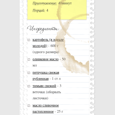
Приготовление:
40минут
Порций:
4
картофель (в идеале
молодой)
-
600 г
(одного размера)
оливковое масло
-
50
мл
петрушка свежая
рубленная
-
1 ст л
тимьян свежий
-
3
веточки (оборвать
листочки)
масло сливочное
растопленное
-
25 г