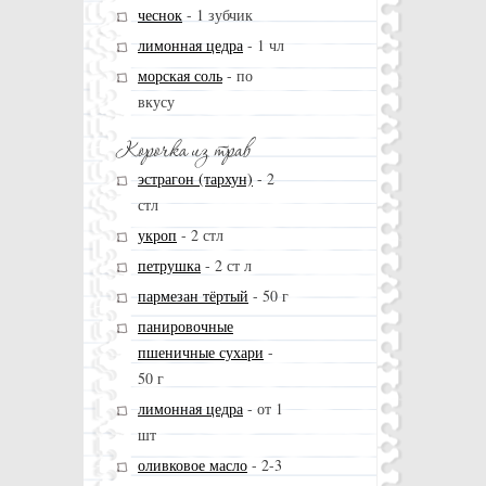
чеснок
-
1 зубчик
лимонная цедра
-
1 чл
морская соль
-
по
вкусу
эстрагон (тархун)
-
2
стл
укроп
-
2 стл
петрушка
-
2 ст л
пармезан тёртый
-
50 г
панировочные
пшеничные сухари
-
50 г
лимонная цедра
-
от 1
шт
оливковое масло
-
2-3