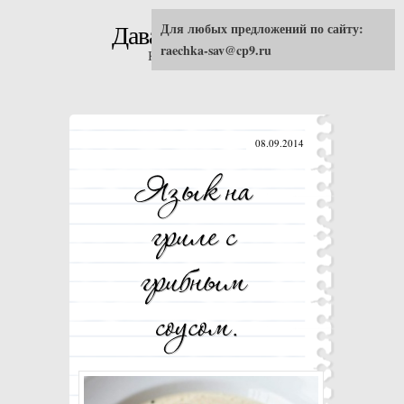
Для любых предложений по сайту:
Давай попробуем!
raechka-sav@cp9.ru
Кулинарные рецепты
08.09.2014