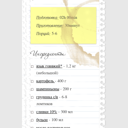
Подготовка:
02h 00min
Приготовление:
30минут
Порций:
5-6
язык говяжий*
-
1,2 кг
(небольшой)
картофель
-
400 г
шампиньоны
-
200 г
грудинка с/в
-
6-8
ломтиков
сливки 10%
-
300 мл
бульон
-
100 мл
масло растительное
-