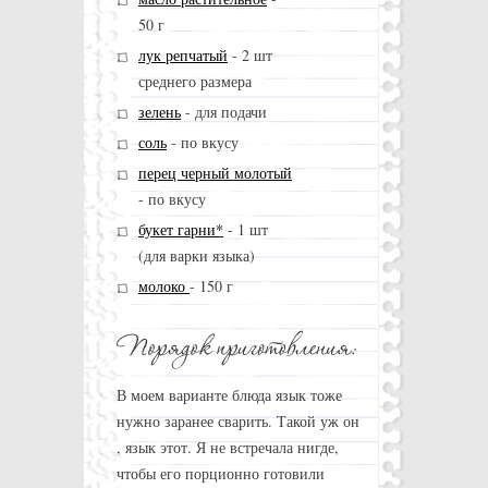
50 г
лук репчатый
-
2 шт
среднего размера
зелень
-
для подачи
соль
-
по вкусу
перец черный молотый
-
по вкусу
букет гарни*
-
1 шт
(для варки языка)
молоко
-
150 г
В моем варианте блюда язык тоже
нужно заранее сварить. Такой уж он
, язык этот. Я не встречала нигде,
чтобы его порционно готовили