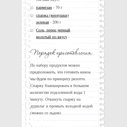
пармезан
-
70 г
спаржа (верхушки)
зеленая
-
200 г
Соль, перец черный
молотый по вкусу
-
По набору продуктов можно
предположить, что готовить киноа
мы будем по принципу ризотто.
Спаржу бланшировать в большом
количестве подсоленной воды 1
минуту. Откинуть спаржу на
дуршлаг и промыть холодной водой
(можно со льдом).