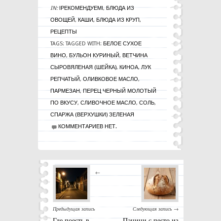
IN:
!РЕКОМЕНДУЕМ!
,
БЛЮДА ИЗ
ОВОЩЕЙ
,
КАШИ, БЛЮДА ИЗ КРУП
,
РЕЦЕПТЫ
TAGS:
TAGGED WITH:
БЕЛОЕ СУХОЕ
ВИНО
,
БУЛЬОН КУРИНЫЙ
,
ВЕТЧИНА
СЫРОВЯЛЕНАЯ (ШЕЙКА)
,
КИНОА
,
ЛУК
РЕПЧАТЫЙ
,
ОЛИВКОВОЕ МАСЛО
,
ПАРМЕЗАН
,
ПЕРЕЦ ЧЕРНЫЙ МОЛОТЫЙ
ПО ВКУСУ
,
СЛИВОЧНОЕ МАСЛО
,
СОЛЬ
,
СПАРЖА (ВЕРХУШКИ) ЗЕЛЕНАЯ
КОММЕНТАРИЕВ НЕТ.
←
Предыдущая запись
Следующая запись →
Где поесть в
Панини с песто из