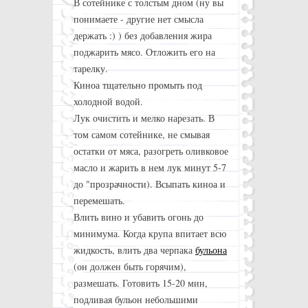
В сотейнике с толстым дном (ну вы
понимаете - другие нет смысла
держать :) ) без добавления жира
поджарить мясо. Отложить его на
тарелку.
Киноа тщательно промыть под
холодной водой.
Лук очистить и мелко нарезать. В
том самом сотейнике, не смывая
остатки от мяса, разогреть оливковое
масло и жарить в нем лук минут 5-7
до "прозрачности). Всыпать киноа и
перемешать.
Влить вино и убавить огонь до
минимума. Когда крупа впитает всю
жидкость, влить два черпака
бульона
(он должен быть горячим),
размешать. Готовить 15-20 мин,
подливая бульон небольшими