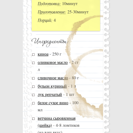
Подготовка:
10минут
Приготовление:
25-30минут
Порций:
4
киноа
-
250 г
оливковое масло
-
2 ст
л
сливочное масло
-
80 г
бульон куриный
-
1 л
лук репчатый
-
1 шт
белое сухое вино
-
100
мл
ветчина сыровяленая
(шейка)
-
4-8 ломтиков
(на ваш вкус)