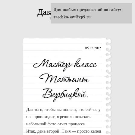
Для любых предложений по сайту:
Давай попробуем!
raechka-sav@cp9.ru
Кулинарные рецепты
05.03.2015
Для того, чтобы вы поняли, что сейчас у
нас происходит, я решила показать
небольшой фото отчет процесса.
Итак, день второй. Таня — просто капец