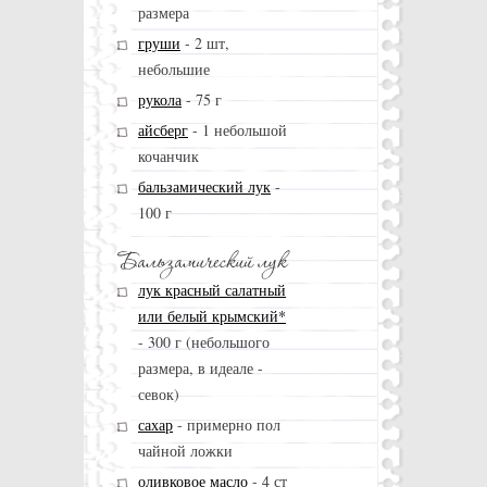
размера
груши
-
2 шт,
небольшие
рукола
-
75 г
айсберг
-
1 небольшой
кочанчик
бальзамический лук
-
100 г
лук красный салатный
или белый крымский*
-
300 г (небольшого
размера, в идеале -
севок)
сахар
-
примерно пол
чайной ложки
оливковое масло
-
4 ст