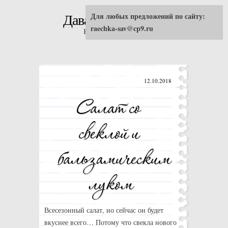
Для любых предложений по сайту:
Давай попробуем!
raechka-sav@cp9.ru
Кулинарные рецепты
12.10.2018
Всесезонный салат, но сейчас он будет
вкуснее всего… Потому что свекла нового