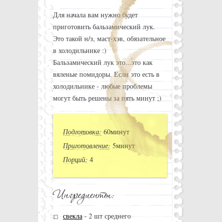
Для начала вам нужно будет
приготовить бальзамический лук.
Это такой н/з, маст-хэв, обязательное
в холодильнике :)
Бальзамический лук это...это как
вяленые помидоры. Если это есть в
холодильнике - любые проблемы
могут быть решены за пять минут ;)
Подготовка:
60минут
Приготовление:
5минут
Порций:
4
свекла
-
2 шт среднего