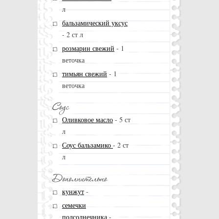
л
бальзамический уксус
-
2 ст л
розмарин свежий
-
1
веточка
тимьян свежий
-
1
веточка
Оливковое масло
-
5 ст
л
Соус бальзамико
-
2 ст
л
кунжут
-
семечки
подсолнечника
-