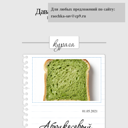
Для любых предложений по сайту:
Давай попробуем!
raechka-sav@cp9.ru
Кулинарные рецепты
01.05.2021