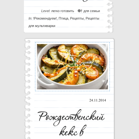
Level:
легко готовить
для семьи
In:
!Рекомендуем!
,
Птица
,
Рецепты
,
Рецепты
для мультиварки
24.11.2014