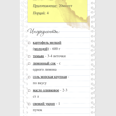
Приготовление:
20минут
Порций:
4
картофель мелкий
(молодой)
-
600 г
тимьян
-
3-4 веточки
лимонный сок
-
с
одного лимона
соль морская крупная
-
по вкусу
масло оливковое
-
2-3
ст л
свежий укроп
-
1
пучок