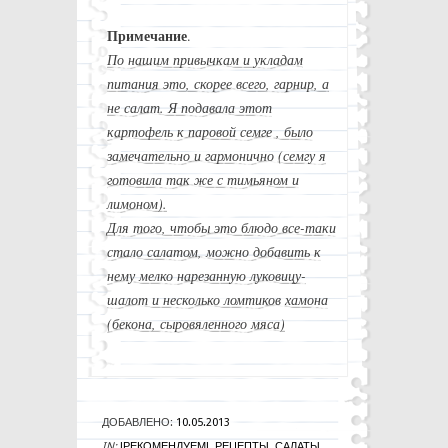
Примечание
.
По нашим привычкам и укладам
питания это, скорее всего, гарнир, а
не салат. Я подавала этот
картофель к паровой семге , было
замечательно и гармонично (семгу я
готовила так же с тимьяном и
лимоном).
Для того, чтобы это блюдо все-таки
стало салатом, можно добавить к
нему мелко нарезанную луковицу-
шалот и несколько ломтиков хамона
(бекона, сыровяленного мяса)
ДОБАВЛЕНО:
10.05.2013
IN:
!РЕКОМЕНДУЕМ!
,
РЕЦЕПТЫ
,
САЛАТЫ