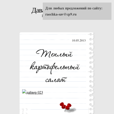
Для любых предложений по сайту:
Давай попробуем!
raechka-sav@cp9.ru
Кулинарные рецепты
10.05.2013