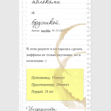
Автор:
raechka
,
09.10.2013
В этом рецепте я постаралась сделать
маффины не только вкусными, но и
полезными :)
Подготовка:
15минут
Приготовление:
20минут
Порций:
24 шт