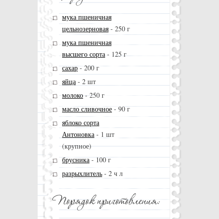
мука пшеничная
цельнозерновая
-
250 г
мука пшеничная
высшего сорта
-
125 г
сахар
-
200 г
яйца
-
2 шт
молоко
-
250 г
масло сливочное
-
90 г
яблоко сорта
Антоновка
-
1 шт
(крупное)
брусника
-
100 г
разрыхлитель
-
2 ч л