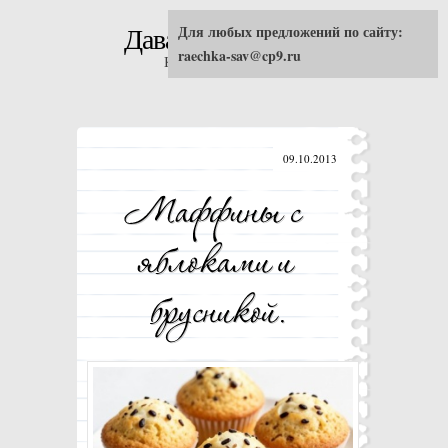
Для любых предложений по сайту:
Давай попробуем!
raechka-sav@cp9.ru
Кулинарные рецепты
09.10.2013