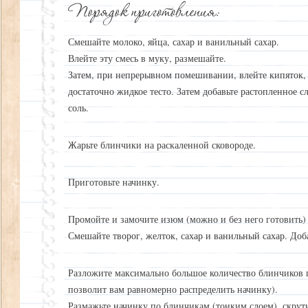
Смешайте молоко, яйца, сахар и ванильный сахар.
Влейте эту смесь в муку, размешайте.
Затем, при непрерывном помешивании, влейте кипяток,
достаточно жидкое тесто. Затем добавьте растопленное с
соль.
Жарьте блинчики на раскаленной сковороде.
Приготовьте начинку.
Промойте и замочите изюм (можно и без него готовить)
Смешайте творог, желток, сахар и ванильный сахар. Доб
Разложите максимально большое количество блинчиков п
позволит вам равномерно распределить начинку).
Размажьте начинку по блинчикам (тонким слоем), скрут