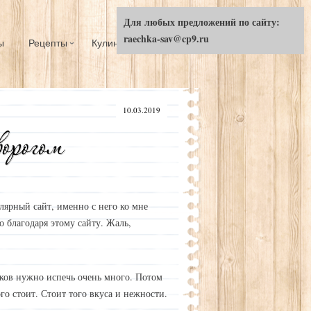
Для любых предложений по сайту:
raechka-sav@cp9.ru
ы
Рецепты
Кулинарный ликбез
10.03.2019
улярный сайт, именно с него ко мне
о благодаря этому сайту. Жаль,
иков нужно испечь очень много. Потом
го стоит. Стоит того вкуса и нежности.