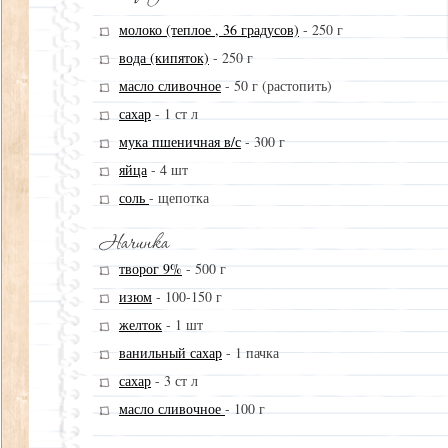
молоко (теплое , 36 градусов)
-
250 г
вода (кипяток)
-
250 г
масло сливочное
-
50 г (растопить)
сахар
-
1 ст л
мука пшеничная в/с
-
300 г
яйца
-
4 шт
соль
-
щепотка
творог 9%
-
500 г
изюм
-
100-150 г
желток
-
1 шт
ванильный сахар
-
1 пачка
сахар
-
3 ст л
масло сливочное
-
100 г